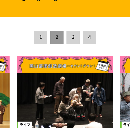
1
2
3
4
ライフ
ライ