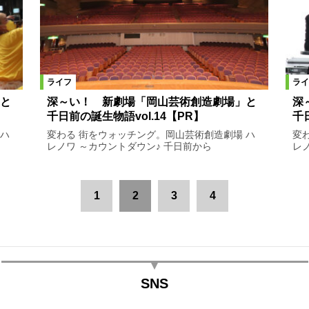
ライフ
ライ
と
深～い！ 新劇場「岡山芸術創造劇場」と
深
千日前の誕生物語vol.14【PR】
千
 ハ
変わる 街をウォッチング。岡山芸術創造劇場 ハ
変
レノワ ～カウントダウン♪ 千日前から
レ
1
2
3
4
SNS