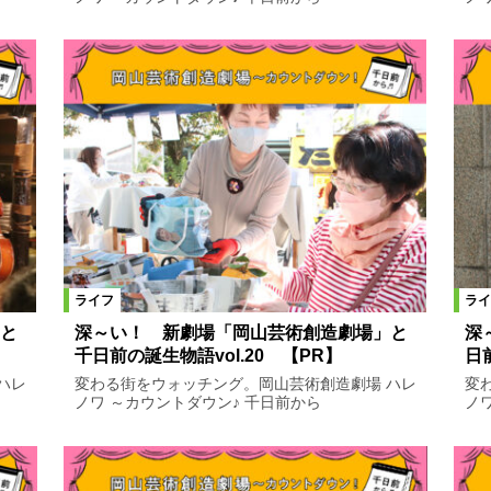
ライフ
ライ
と
深～い！ 新劇場「岡山芸術創造劇場」と
深
千日前の誕生物語vol.20 【PR】
日
ハレ
変わる街をウォッチング。岡山芸術創造劇場 ハレ
変
ノワ ～カウントダウン♪ 千日前から
ノ