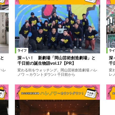
ライフ
ライ
と
深～い！ 新劇場「岡山芸術創造劇場」と
深
千日前の誕生物語vol.17【PR】
千
ハレ
変わる街をウォッチング。岡山芸術創造劇場 ハレ
変
ノワ ～カウントダウン♪ 千日前から
レ