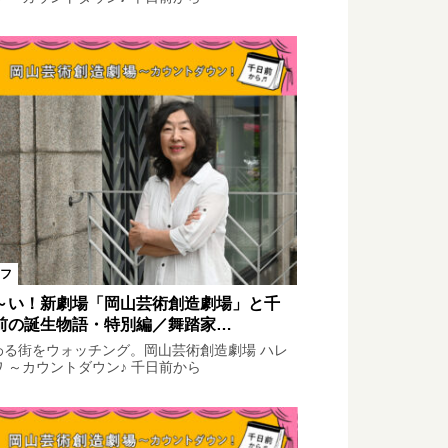
フ
～い！新劇場「岡山芸術創造劇場」と千
前の誕生物語・特別編／舞踏家…
わる街をウォッチング。岡山芸術創造劇場 ハレ
ワ ～カウントダウン♪ 千日前から