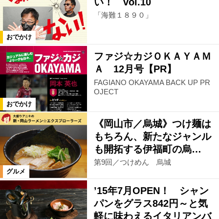
い！ vol.10
「海難１８９０」
おでかけ
ファジ☆カジＯＫＡＹＡＭ
Ａ 12月号【PR】
FAGIANO OKAYAMA BACK UP PR
OJECT
おでかけ
《岡山市／烏城》つけ麺は
もちろん、新たなジャンル
も開拓する伊福町の烏…
第9回／つけめん 烏城
グルメ
’15年7月OPEN！ シャン
パンをグラス842円～と気
軽に味わえるイタリアンバ