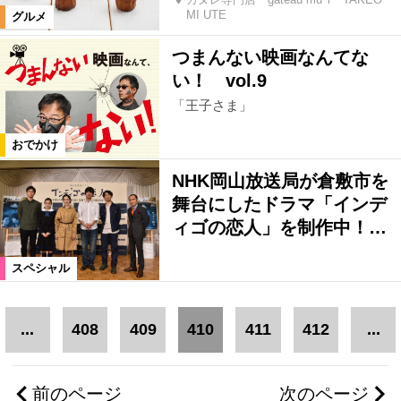
MI UTE
グルメ
つまんない映画なんてな
い！ vol.9
「王子さま」
おでかけ
NHK岡山放送局が倉敷市を
舞台にしたドラマ「インデ
ィゴの恋人」を制作中！…
スペシャル
...
408
409
410
411
412
...
前のページ
次のページ