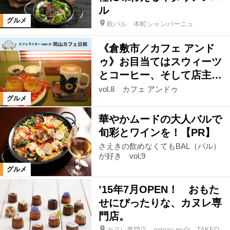
ル
グルメ
欧バル 本町シャンパーニュ
《倉敷市／カフェ アンド
ゥ》お目当てはスウィーツ
とコーヒー、そして店主…
vol.8 カフェ アンドゥ
グルメ
華やかムードの大人バルで
旬彩とワインを！【PR】
さえきの飲めなくてもBAL（バル）
が好き vol,9
グルメ
’15年7月OPEN！ おもた
せにぴったりな、カヌレ専
門店。
カヌレ専門店 gateau mu^r TAKEO