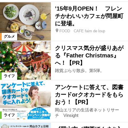
’15年9月OPEN！ フレン
チかわいいカフェが問屋町
に登場。
FOOD CAFE faim de loup
グルメ
クリスマス気分が盛りあが
る『Father Christmas』
へ！【PR】
雑貨ぶらり散歩。第5弾。
ライフ
アンケートに答えて、図書
カードorクオカードをもら
おう！【PR】
岡山エリアの生活者ネットリサー
チ Vinsight
ライフ