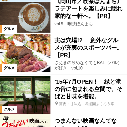
《岡山市／喫茶ほんまち》
ラテアートを楽しみに隠れ
家的な一軒へ。【PR】
vol.9 喫茶ほんまち
グルメ
実は穴場!? 意外なグル
メが充実のスポーツバー。
【PR】
さえきの飲めなくてもBAL（バル）
が好き vol,10
グルメ
’15年7月OPEN！ 緑と滝
の音に包まれる空間で、そ
ばと甘味を堪能。
蕎麦・甘味処 鳴瀧園ふくろう亭
グルメ
つまんない映画なんてな