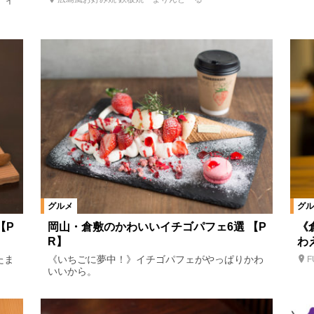
ティ
グルメ
グル
【P
岡山・倉敷のかわいいイチゴパフェ6選 【P
《
R】
わ
たま
《いちごに夢中！》イチゴパフェがやっぱりかわ
F
いいから。