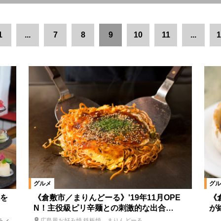
倉敷市中心部
倉敷市郊外・早島町
井笠エリア
総社・吉備中央
1
...
7
8
9
10
11
...
1
高梁・新見・真庭エリア
津山・美作エリア
岡山県全域
岡山県
理
麺
パン
カフェ・スウィーツ
飲む
絞り込む
グルメ
グル
を
《倉敷市／まりんどーる》'19年11月OPE
《
N！主役級ピリ辛麺との刺激的な出合…
が
広島風お好み焼 鉄板焼 まりんどーる