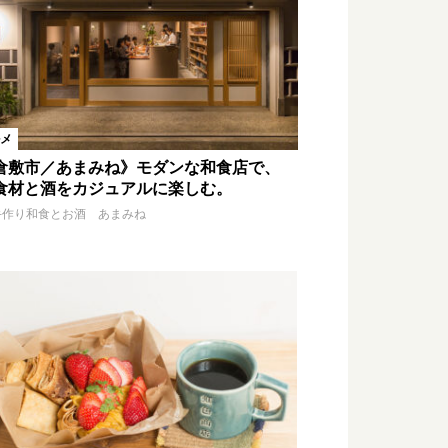
メ
倉敷市／あまみね》モダンな和食店で、
食材と酒をカジュアルに楽しむ。
手作り和食とお酒 あまみね