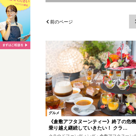
エリア
岡山市郊外
岡山市中心部
前のページ
玉野市エリア
東備エリア
カテゴリ
洋食
アジア
和食
肉料
グルメ
《倉敷アフタヌーンティー》終了の危機
乗り越え継続していきたい！ クラ…