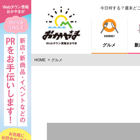
今日何する？週末ど
グルメ
新
HOME
グルメ