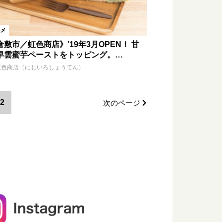
メ
倉敷市／虹色商店》’19年3月OPEN！ 甘
早雲蜜芋ペーストをトッピング。…
虹色商店（にじいろしょうてん）
2
次のページ