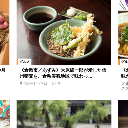
グルメ
グル
9月
《倉敷市／あずみ》大原總一郎が愛した信
《
州蕎麦を、倉敷美観地区で味わっ…
味
大
信州手打ちそば あずみ
ク