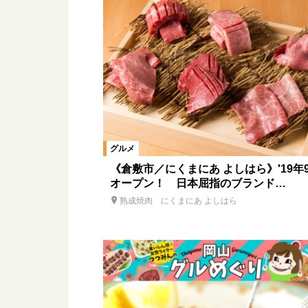
グルメ
《倉敷市／にくまにあ よしはら》'19年
オープン！ 日本屈指のブランド…
熟成焼肉 にくまにあ よしはら