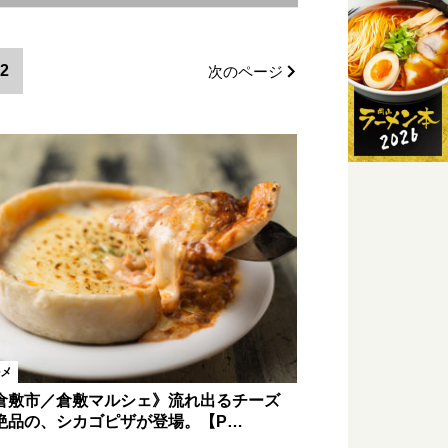
エリア
赤磐市エリア
2
次のページ
外
メ
倉敷市／倉敷マルシェ》流れ出るチーズ
絶品の、シカゴピザが登場。【P…