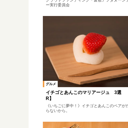
クラウドファンディング・倉敷アフタヌーン
ー実行委員会
グルメ
イチゴとあんこのマリアージュ 3選 
R】
《いちごに夢中！》イチゴとあんこのペアが
らないから。