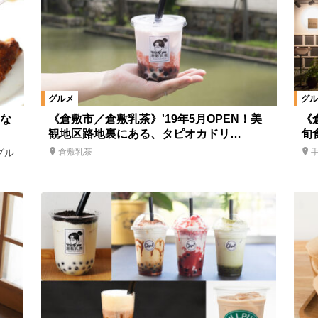
グルメ
グル
な
《倉敷市／倉敷乳茶》'19年5月OPEN！美
《
観地区路地裏にある、タピオカドリ…
旬
グル
倉敷乳茶