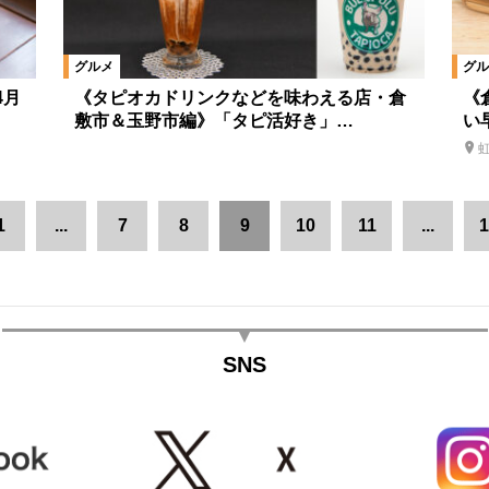
グルメ
グル
4月
《タピオカドリンクなどを味わえる店・倉
《
敷市＆玉野市編》「タピ活好き」…
い
1
...
7
8
9
10
11
...
1
SNS