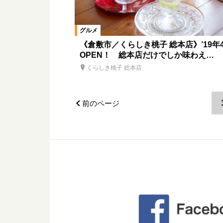
グルメ
《倉敷市／くらしき桃子 総本店》’19年
OPEN！ 総本店だけでしか味わえ…
くらしき桃子 総本店
前のページ