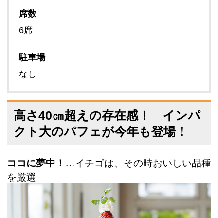
席数
6席
駐車場
なし
高さ40㎝超えの存在感！ インパ
クト大のパフェが今年も登場！
ココに夢中！
…イチゴは、その時おいしい品種
を厳選