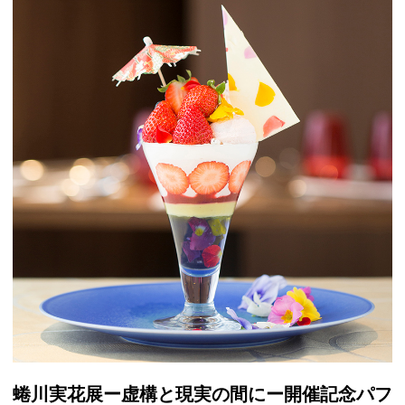
蜷川実花展ー虚構と現実の間にー開催記念パフ