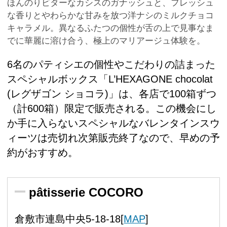
ほんのりビターなカシスのガナッシュと、フレッシュ
な香りとやわらかな甘みを放つ洋ナシのミルクチョコ
キャラメル。異なるふたつの個性が舌の上で見事なま
でに華麗に溶け合う、極上のマリアージュ体験を。
6名のパティシエの個性やこだわりの詰まった
スペシャルボックス「L’HEXAGONE chocolat
(レグザゴン ショコラ)」は、各店で100箱ずつ
（計600箱）限定で販売される。この機会にし
か手に入らないスペシャルなバレンタインスウ
ィーツは売切れ次第販売終了なので、早めの予
約がおすすめ。
pâtisserie COCORO
倉敷市連島中央5-18-18[
MAP
]