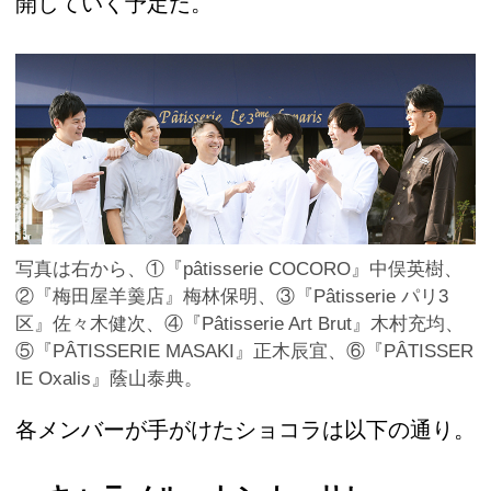
開していく予定だ。
写真は右から、①『pâtisserie COCORO』中俣英樹、
②『梅田屋羊羹店』梅林保明、③『Pâtisserie パリ3
区』佐々木健次、④『Pâtisserie Art Brut』木村充均、
⑤『PÂTISSERIE MASAKI』正木辰宜、⑥『PÂTISSER
IE Oxalis』蔭山泰典。
各メンバーが手がけたショコラは以下の通り。