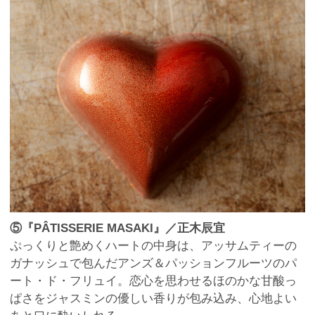
⑤『PÂTISSERIE MASAKI』／正木辰宜
ぷっくりと艶めくハートの中身は、アッサムティーの
ガナッシュで包んだアンズ＆パッションフルーツのパ
ート・ド・フリュイ。恋心を思わせるほのかな甘酸っ
ぱさをジャスミンの優しい香りが包み込み、心地よい