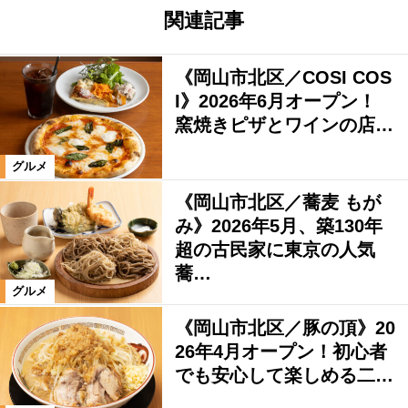
関連記事
《岡山市北区／COSI COS
I》2026年6月オープン！
窯焼きピザとワインの店…
グルメ
《岡山市北区／蕎麦 もが
み》2026年5月、築130年
超の古民家に東京の人気
蕎…
グルメ
《岡山市北区／豚の頂》20
26年4月オープン！初心者
でも安心して楽しめる二…