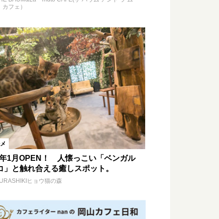
ト カフェ）
メ
16年1月OPEN！ 人懐っこい「ベンガル
コ」と触れ合える癒しスポット。
URASHIKIヒョウ猫の森