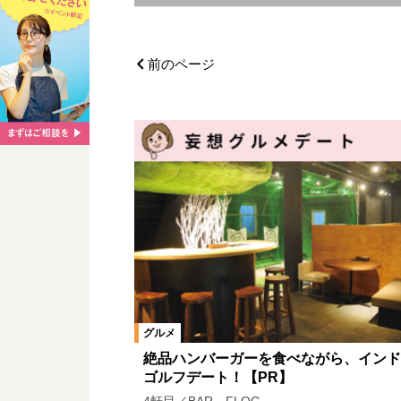
エリア
岡山市郊外
岡山市中心部
前のページ
玉野市エリア
東備エリア
カテゴリ
洋食
アジア
和食
肉料
グルメ
絶品ハンバーガーを食べながら、インド
ゴルフデート！【PR】