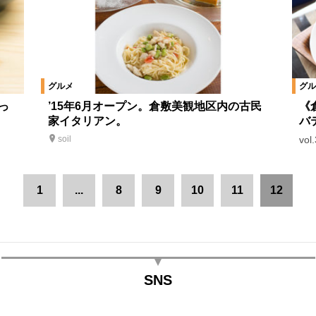
グルメ
グル
っ
’15年6月オープン。倉敷美観地区内の古民
《
家イタリアン。
バ
vo
soil
1
...
8
9
10
11
12
SNS