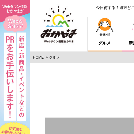
今日何する？週末ど
グルメ
新
HOME
グルメ