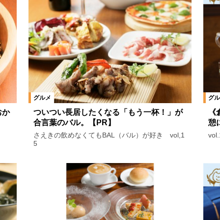
グルメ
グル
おか
ついつい長居したくなる「もう一杯！」が
《
合言葉のバル。【PR】
憩
さえきの飲めなくてもBAL（バル）が好き vol,1
vo
5