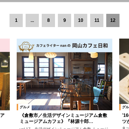
倉敷市中心部
倉敷市郊外・早島町
井笠エリア
総社・吉備中央
1
...
8
9
10
11
12
高梁・新見・真庭エリア
津山・美作エリア
岡山県全域
岡山県
理
麺
パン
カフェ・スウィーツ
飲む
絞り込む
グルメ
グル
ア
《倉敷市／生活デザインミュージアム倉敷
’
ミュージアムカフェ》『林源十郎…
ツ
T