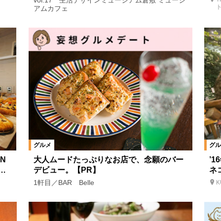
vol.17 生活デザインミュージアム倉敷 ミュージ
アムカフェ
グルメ
グル
IN
大人ムードたっぷりなお店で、念願のバー
’
…
デビュー。【PR】
ネ
1軒目／BAR Belle
K