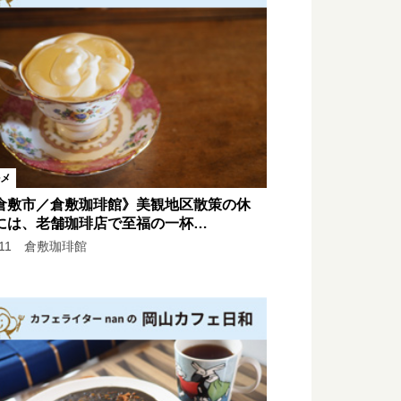
メ
倉敷市／倉敷珈琲館》美観地区散策の休
には、老舗珈琲店で至福の一杯…
l.11 倉敷珈琲館