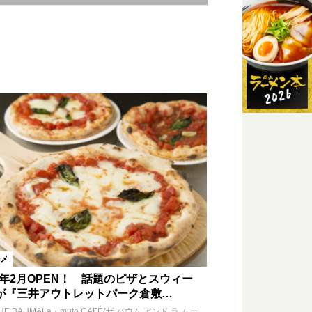
エリア
赤磐市エリア
外
メ
16年2月OPEN！ 話題のピザとスウィー
が『三井アウトレットパーク倉敷…
HE BAUM&La・muto CAFÉ(ザ バウム アンド ラ ムー