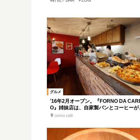
4軒目／BAR FLOG
グルメ
’16年2月オープン。『FORNO DA CAR
O』姉妹店は、自家製パンとコーヒーが
carino café