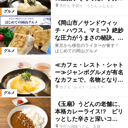
洋食
アジア
和食
肉料理
手打ち 手切り うどん ふじもと
グルメ
《岡山市／サンドウィッ
麺
パン
カフェ・スウィーツ
チ・ハウス。マミー》絶妙
な圧力がうまさの秘訣。…
飲む
東京から移住のライターが食す！
はじめての岡山グルメ
グルメ
絞り込む
≪カフェ・レスト・シャト
ー≫ジャンボグルメが有名
なカフェで、名物となり…
カフェ・レスト・シャトー
グルメ
《玉扇》うどんの老舗に、
本格カレーライス!? ピリ
ッとした辛さと深いコ…
手打ち讃岐うどん 玉扇