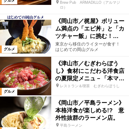
グルメ
Brew Pub ARMADILLO（アルマジ
ロ）
《岡山市／梶屋》ボリュー
ム満点の「エビ丼」と「カ
ツチャー飯」に挑む！…
東京から移住のライターが食す！
はじめての岡山グルメ
グルメ
《津山市／むぎわらぼう
し》食材にこだわる洋食店
の夏限定メニュ－「本マ…
レストラン＆喫茶 むぎわらぼうし
グルメ
《岡山市／平島ラーメン》
本格洋食が楽しめる!? 意
外性抜群のラーメン店。
平島ラーメン