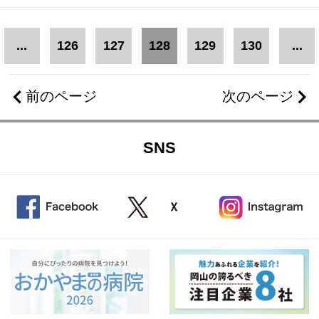
...
126
127
128
129
130
...
前のページ
次のページ
SNS