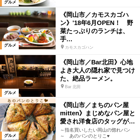
グルメ
《岡山市／カモスカゴハ
ン》'18年6月OPEN！ 野
菜たっぷりのランチは、
手…
グルメ
カモスカゴハン
《岡山市／Bar北田》心地
よき大人の隠れ家で見つけ
た、絶品ラーメン。
Bar 北田
グルメ
《岡山市／まちのパン屋
mitten》まじめなパン屋と
愛され洋食店のタッグが…
～指名買いしたい岡山の惚れパン
～ あのパンのとりこ♥
グルメ