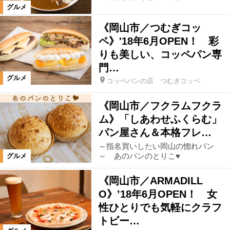
グルメ
《岡山市／つむぎコッ
ペ》'18年6月OPEN！ 彩
りも美しい、コッペパン専
門…
グルメ
コッペパンの店 つむぎコッペ
《岡山市／フクラムフクラ
ム》「しあわせふくらむ」
パン屋さん＆本格フレ…
～指名買いしたい岡山の惚れパン
～ あのパンのとりこ♥
グルメ
《岡山市／ARMADILL
O》’18年6月OPEN！ 女
性ひとりでも気軽にクラフ
トビー…