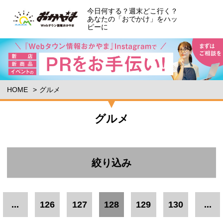
今日何する？週末どこ行く？
あなたの「おでかけ」をハッ
ピーに
HOME
グルメ
グルメ
絞り込み
エリア
...
126
127
128
129
130
...
岡山市郊外
岡山市中心部