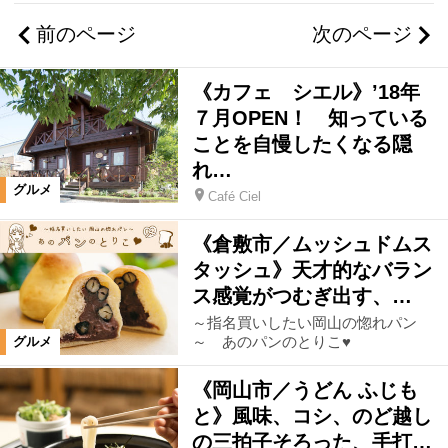
前のページ
次のページ
倉敷市中心部
倉敷市郊外・早島町
《カフェ シエル》’18年
井笠エリア
総社・吉備中央エリア
７月OPEN！ 知っている
ことを自慢したくなる隠
れ…
赤磐市エリア
玉野市エリア
グルメ
Café Ciel
東備エリア
高梁・新見・真庭エリア
《倉敷市／ムッシュドムス
タッシュ》天才的なバラン
ス感覚がつむぎ出す、…
津山・美作エリア
岡山県全域
～指名買いしたい岡山の惚れパン
～ あのパンのとりこ♥
グルメ
岡山県外
《岡山市／うどん ふじも
と》風味、コシ、のど越し
カテゴリ
の三拍子そろった、手打…