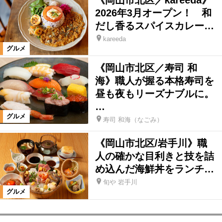
2026年3月オープン！ 和
だし香るスパイスカレー…
kareeda
グルメ
《岡山市北区／寿司 和
海》職人が握る本格寿司を
昼も夜もリーズナブルに。
…
グルメ
寿司 和海（なごみ）
《岡山市北区/岩手川》職
人の確かな目利きと技を詰
め込んだ海鮮丼をランチ…
旬や 岩手川
グルメ