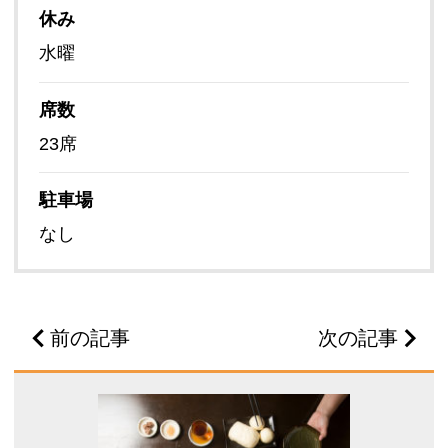
休み
水曜
席数
23席
駐車場
なし
前の記事
次の記事