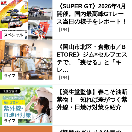
《SUPER GT》2026年4月
開催。国内最高峰GTレー
ス当日の様子をレポート！
【PR】
スペシャル
《岡山市北区・倉敷市／B
ETORE》ジム×セルフエス
テで、「痩せる」と「キ
レ…
ライフ
【PR】
【資生堂監修】春こそ油断
禁物！ 知れば差がつく紫
外線・日焼け対策を紹介
ライフ