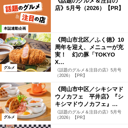
《話題のグルメ＆注目の
店》5月号（2026）【PR】
本誌連動企画
《岡山市北区／ふく徳》10
周年を迎え、メニューが充
実！ 幻の豚「TOKYO
X…
グルメ
《話題のグルメ＆注目の店》5月号
（2026）【PR】
《岡山市中区／シキシマド
ウノカフェ 平井店》『シ
キシマドウノカフェ』…
《話題のグルメ＆注目の店》5月号
（2026）【PR】
グルメ