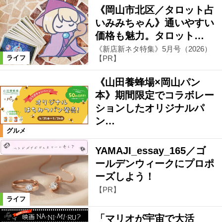
《岡山市北区／タロット占
いみみちゃん》通いやすい
価格も魅力。タロット…
《新店新ネタ特集》5月号（2026）
【PR】
ライフ
《山田養蜂場×岡山パン
本》期間限定でコラボレー
ションしたオリジナルパ
ン…
グルメ
YAMAJI_essay_165／ゴ
ールデンウィークにプロポ
ーズしよう！
【PR】
ライフ
「マリオが宇宙で大活