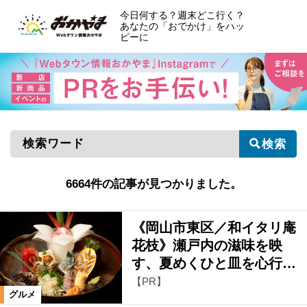
今日何する？週末どこ行く？
あなたの「おでかけ」をハッ
ピーに
検索
6664件の記事が見つかりました。
《岡山市東区／和イタリ庵
花枝》瀬戸内の滋味を映
す、夏めくひと皿を心行…
【PR】
グルメ