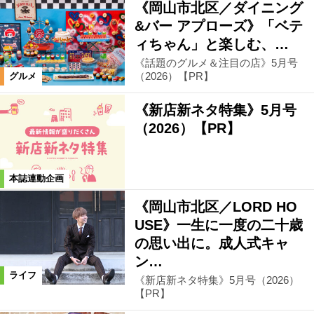
《岡山市北区／ダイニング
&バー アプローズ》「ベテ
ィちゃん」と楽しむ、…
《話題のグルメ＆注目の店》5月号
（2026）【PR】
グルメ
《新店新ネタ特集》5月号
（2026）【PR】
本誌連動企画
《岡山市北区／LORD HO
USE》一生に一度の二十歳
の思い出に。成人式キャ
ン…
ライフ
《新店新ネタ特集》5月号（2026）
【PR】