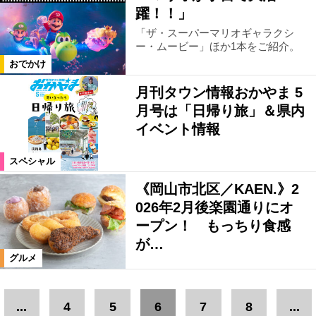
躍！！」
「ザ・スーパーマリオギャラクシ
ー・ムービー」ほか1本をご紹介。
おでかけ
月刊タウン情報おかやま 5
月号は「日帰り旅」＆県内
イベント情報
スペシャル
《岡山市北区／KAEN.》2
026年2月後楽園通りにオ
ープン！ もっちり食感
が…
グルメ
...
4
5
6
7
8
...