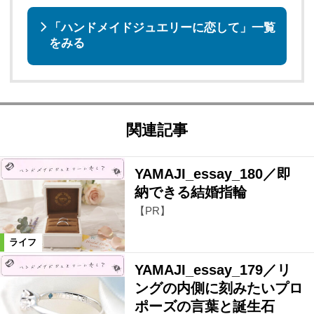
「ハンドメイドジュエリーに恋して」一覧
をみる
関連記事
YAMAJI_essay_180／即
納できる結婚指輪
【PR】
ライフ
YAMAJI_essay_179／リ
ングの内側に刻みたいプロ
ポーズの言葉と誕生石