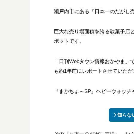
瀬戸内市にある『日本一のだがし売
巨大な売り場面積を誇る駄菓子店
ポットです。
「日刊Webタウン情報おかやま」
も約1年前にレポートさせていただ
『まかちょ～SP』ヘビーウォッチ
知らな