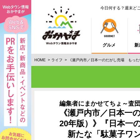
今日何する？週末ど
グルメ
新
HOME
ライフ
《瀬戸内市／日本一のだがし売場 もったい
編集者にまかせてちょ～査
《瀬戸内市／日本一の
20年版）》『日本一
新たな「駄菓子ワン