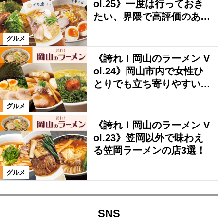
ol.25》一度は行っておき
たい、界隈で高評価のあ…
グルメ
《誇れ！岡山のラーメン V
ol.24》岡山市内で女性ひ
とりでも立ち寄りやすい…
グルメ
《誇れ！岡山のラーメン V
ol.23》笠岡以外で味わえ
る笠岡ラーメンの店3選！
グルメ
SNS