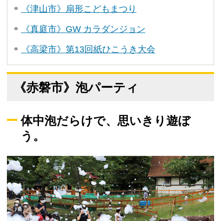
《津山市》扇形こどもまつり
《真庭市》GW カラダンジョン
《高梁市》第13回紙ひこうき大会
《赤磐市》泡パーティ
体中泡だらけで、思いきり遊ぼ
う。