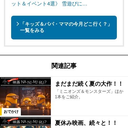
ット＆イベント4選》 雪遊びに…
「キッズ＆パパ・ママの今月どこ行く？」
一覧をみる
関連記事
まだまだ続く夏の大作！！
「ミニオンズ＆モンスターズ」ほか
1本をご紹介。
おでかけ
夏休み映画、続々と！！