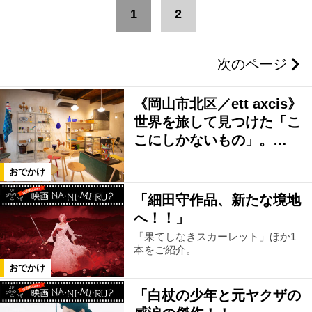
1
2
岡山市郊外
岡山県外
次のページ
高梁・新見・真庭エリア
井笠エリア
《岡山市北区／ett axcis》
津山・美作エリア
岡山市中心部
世界を旅して見つけた「こ
こにしかないもの」。…
岡山県全域
倉敷市中心部
おでかけ
「細田守作品、新たな境地
倉敷市郊外・早島町
東備エリア
へ！！」
「果てしなきスカーレット」ほか1
本をご紹介。
総社・吉備中央エリア
赤磐市エリア
おでかけ
「白杖の少年と元ヤクザの
玉野市エリア