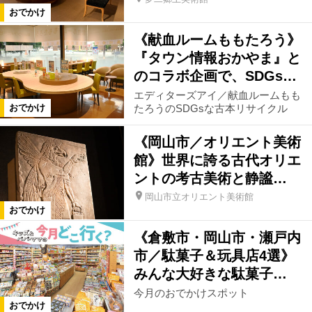
おでかけ
《献血ルームももたろう》
『タウン情報おかやま』と
のコラボ企画で、SDGs…
エディターズアイ／献血ルームもも
たろうのSDGsな古本リサイクル
おでかけ
《岡山市／オリエント美術
館》世界に誇る古代オリエ
ントの考古美術と静謐…
岡山市立オリエント美術館
おでかけ
《倉敷市・岡山市・瀬戸内
市／駄菓子＆玩具店4選》
みんな大好きな駄菓子…
今月のおでかけスポット
おでかけ