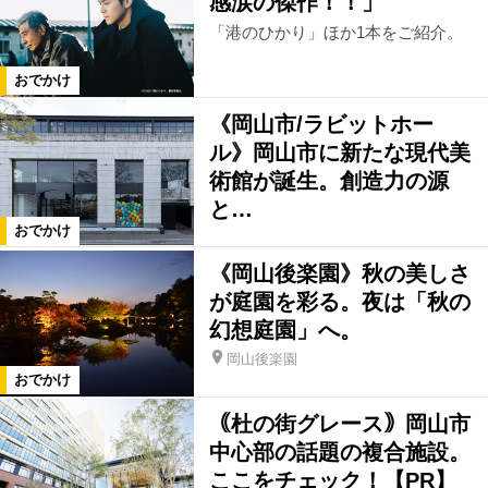
感涙の傑作！！」
カテゴリ
「港のひかり」ほか1本をご紹介。
おでかけ
自然
娯楽施設
街歩き
遠出
《岡山市/ラビットホー
ル》岡山市に新たな現代美
絞り込む
術館が誕生。創造力の源
と…
おでかけ
《岡山後楽園》秋の美しさ
が庭園を彩る。夜は「秋の
幻想庭園」へ。
岡山後楽園
おでかけ
｟杜の街グレース｠岡山市
中心部の話題の複合施設。
ここをチェック！【PR】