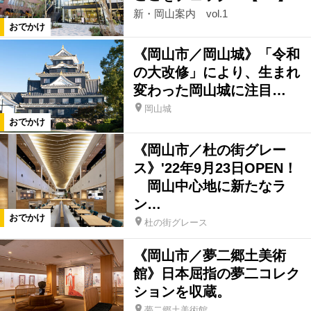
新・岡山案内 vol.1
おでかけ
《岡山市／岡山城》「令和
の大改修」により、生まれ
変わった岡山城に注目…
岡山城
おでかけ
《岡山市／杜の街グレー
ス》'22年9月23日OPEN！
岡山中心地に新たなラ
ン…
おでかけ
杜の街グレース
《岡山市／夢二郷土美術
館》日本屈指の夢二コレク
ションを収蔵。
夢二郷土美術館