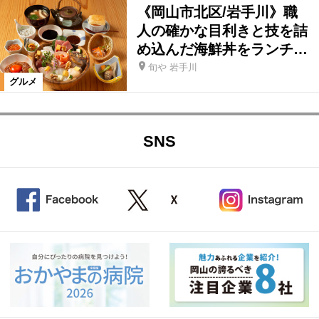
《岡山市北区/岩手川》職
人の確かな目利きと技を詰
め込んだ海鮮丼をランチ…
旬や 岩手川
グルメ
SNS