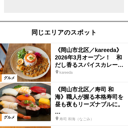
同じエリアのスポット
《岡山市北区／kareeda》
2026年3月オープン！ 和
だし香るスパイスカレー…
kareeda
グルメ
《岡山市北区／寿司 和
海》職人が握る本格寿司を
昼も夜もリーズナブルに。
…
グルメ
寿司 和海（なごみ）