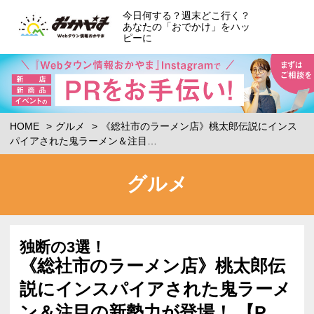
今日何する？週末どこ行く？
あなたの「おでかけ」をハッ
ピーに
HOME
グルメ
《総社市のラーメン店》桃太郎伝説にインス
パイアされた鬼ラーメン＆注目…
グルメ
独断の3選！
《総社市のラーメン店》桃太郎伝
説にインスパイアされた鬼ラーメ
ン＆注目の新勢力が登場！ 【P