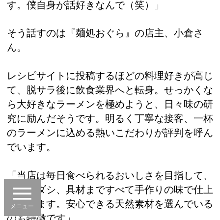
す。僕自身が話好きなんで（笑）」
そう話すのは『麺処おぐら』の店主、小倉さ
ん。
レシピサイトに投稿するほどの料理好きが高じ
て、脱サラ後に飲食業界へと転身。せっかくな
ら大好きなラーメンを極めようと、日々味の研
究に励んだそうです。明るく丁寧な接客、一杯
のラーメンに込める熱いこだわりが評判を呼ん
でいます。
「当店は毎日食べられるおいしさを目指して、
麺からダシ、具材まですべて手作りの味で仕上
げています。安心できる天然素材を選んでいる
メニュー
のも特徴です」