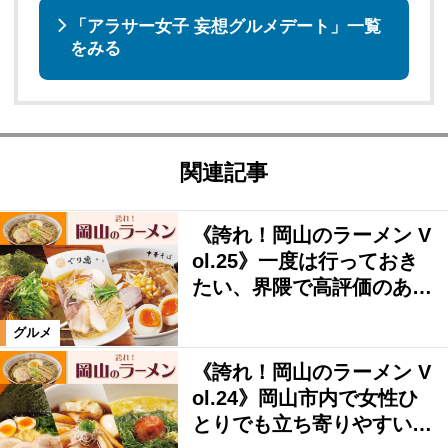
「アラサー女子 妄想グルメデート」一覧
をみる
関連記事
《誇れ！岡山のラーメン V
ol.25》一度は行っておき
たい、界隈で高評価のあ…
グルメ
《誇れ！岡山のラーメン V
ol.24》岡山市内で女性ひ
とりでも立ち寄りやすい…