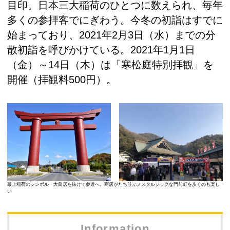
目印。日本三大稲荷のひとつに数えられ、毎年
多くの参拝客でにぎわう。今冬の初詣はすでに
始まっており、2021年2月3日（水）までの分
散初詣を呼びかけている。2021年1月1日
（金）～14日（木）は「寒松庭特別拝観」を
開催（拝観料500円）。
最上稲荷のシンボル・大鳥居を抜けて参道へ。商店がたち並ぶノスタルジックな門前町を歩くのも楽し
い
Information