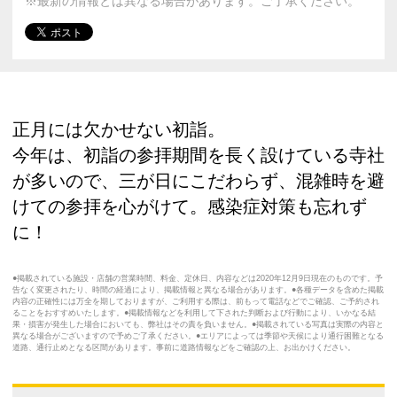
※最新の情報とは異なる場合があります。ご了承ください。
正月には欠かせない初詣。
今年は、初詣の参拝期間を長く設けている寺社
が多いので、三が日にこだわらず、混雑時を避
けての参拝を心がけて。感染症対策も忘れず
に！
●掲載されている施設・店舗の営業時間、料金、定休日、内容などは2020年12月9日現在のものです。予
告なく変更されたり、時間の経過により、掲載情報と異なる場合があります。●各種データを含めた掲載
内容の正確性には万全を期しておりますが、ご利用する際は、前もって電話などでご確認、ご予約され
ることをおすすめいたします。●掲載情報などを利用して下された判断および行動により、いかなる結
果・損害が発生した場合においても、弊社はその責を負いません。●掲載されている写真は実際の内容と
異なる場合がございますので予めご了承ください。●エリアによっては季節や天候により通行困難となる
道路、通行止めとなる区間があります。事前に道路情報などをご確認の上、お出かけください。