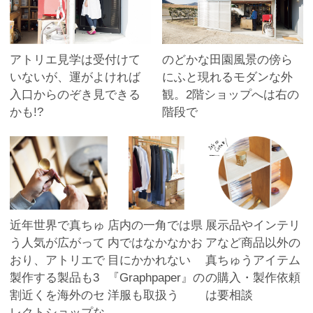
アトリエ見学は受付けて
のどかな田園風景の傍ら
いないが、運がよければ
にふと現れるモダンな外
入口からのぞき見できる
観。2階ショップへは右の
かも!?
階段で
近年世界で真ちゅ
店内の一角では県
展示品やインテリ
う人気が広がって
内ではなかなかお
アなど商品以外の
おり、アトリエで
目にかかれない
真ちゅうアイテム
製作する製品も3
『Graphpaper』の
の購入・製作依頼
割近くを海外のセ
洋服も取扱う
は要相談
レクトショップな