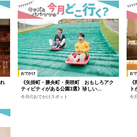
おでかけ
おで
れ
《矢掛町・勝央町・美咲町 おもしろアク
《
ティビティがある公園3選》珍しい…
ト
今月のおでかけスポット
今