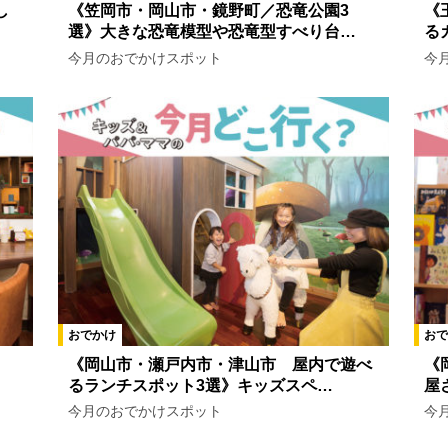
し
《笠岡市・岡山市・鏡野町／恐竜公園3
《
選》大きな恐竜模型や恐竜型すべり台…
る
今月のおでかけスポット
今
おでかけ
おで
《岡山市・瀬戸内市・津山市 屋内で遊べ
《
るランチスポット3選》キッズスペ…
屋
今月のおでかけスポット
今