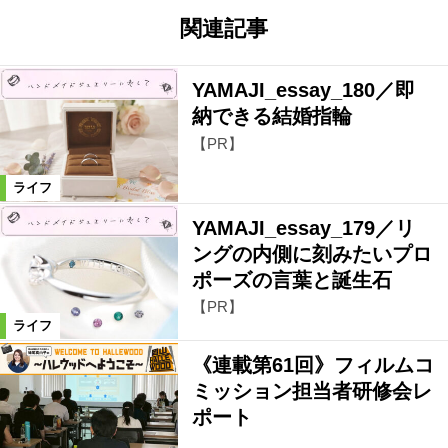
関連記事
YAMAJI_essay_180／即
納できる結婚指輪
【PR】
ライフ
YAMAJI_essay_179／リ
ングの内側に刻みたいプロ
ポーズの言葉と誕生石
【PR】
ライフ
《連載第61回》フィルムコ
ミッション担当者研修会レ
ポート