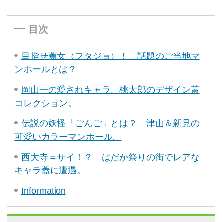
目次
目指せ蓋女（フタジョ）！ 話題のご当地マ
ンホールとは？
岡山一の愛されキャラ、桃太郎のデザイン蓋
コレクション。
伝説の妖怪「ごんご」とは？ 津山＆新見の
可愛いカラーマンホール。
西大寺＝サイ！？ はだか祭りの街でレアな
キャラ蓋に遭遇。
Information