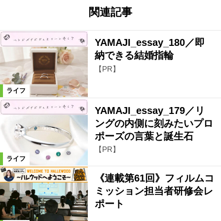
関連記事
YAMAJI_essay_180／即
納できる結婚指輪
【PR】
ライフ
YAMAJI_essay_179／リ
ングの内側に刻みたいプロ
ポーズの言葉と誕生石
【PR】
ライフ
《連載第61回》フィルムコ
ミッション担当者研修会レ
ポート