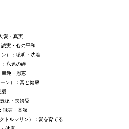
：友愛・真実
）：誠実・心の平和
アマリン）：聡明・沈着
ド）：永遠の絆
）：幸運・恩恵
ストーン）：富と健康
慈愛
）：豊穣・夫婦愛
ア）：誠実・高潔
E（ピンクトルマリン）：愛を育てる
望・健康