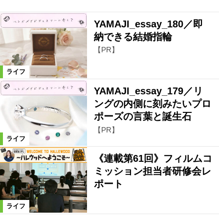
YAMAJI_essay_180／即
納できる結婚指輪
【PR】
ライフ
YAMAJI_essay_179／リ
ングの内側に刻みたいプロ
ポーズの言葉と誕生石
【PR】
ライフ
《連載第61回》フィルムコ
ミッション担当者研修会レ
ポート
ライフ