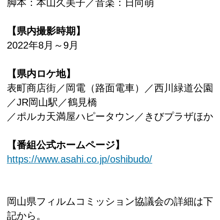
脚本：本山久美子／音楽：日向萌
【県内撮影時期】
2022年8月～9月
【県内ロケ地】
表町商店街／岡電（路面電車）／西川緑道公園
／JR岡山駅／鶴見橋
／ポルカ天満屋ハピータウン／きびプラザほか
【番組公式ホームページ】
https://www.asahi.co.jp/oshibudo/
岡山県フィルムコミッション協議会の詳細は下
記から。