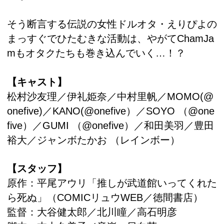
そう断言する伝説の女性ドルオタ・えりぴよの
まっすぐでひたむきな活動は、やがてChamJa
mもオタクたちも巻き込んでいく…！？
【キャスト】
松村沙友理／伊礼姫奈／中村里帆／MOMO(@
onefive)／KANO(@onefive）／SOYO （@one
five）／GUMI （@onefive）／和田美羽／豊田
裕大／ジャンボたかお （レインボー）
【スタッフ】
原作：平尾アウリ「推しが武道館いってくれた
ら死ぬ」（COMICリュウWEB／徳間書店）
監督：大谷健太郎／北川瞳／高石明彦