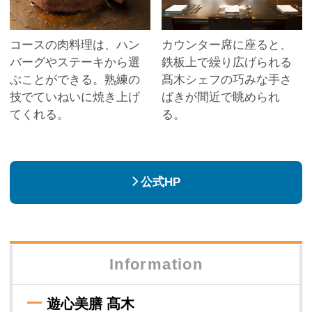
コースの肉料理は、ハン
カウンター席に座ると、
バーグやステーキから選
鉄板上で繰り広げられる
ぶことができる。熟練の
髙木シェフの巧みな手さ
技でていねいに焼き上げ
ばきが間近で眺められ
てくれる。
る。
公式HP
Information
遊心美膳 髙木