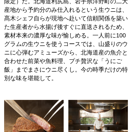
限定）だ。北海道利尻島、岩手県洋野町の二大
産地から予約分のみ仕入れるという生ウニは、
髙木シェフ自らが現地へ赴いて信頼関係を築い
た生産者から水揚げ後すぐに直送されるため、
素材本来の濃厚な味が愉しめる。一人前に100
グラムの生ウニを使うコースでは、山盛りのウ
ニに心弾むアミューズから、北海道産の魚介と
合わせた前菜や魚料理、プチ贅沢な「うにご
飯」までまさにウニ尽くし。今の時季だけの特
別な味を堪能して。