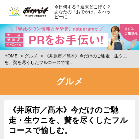
今日何する？週末どこ行く？
あなたの「おでかけ」をハッ
ピーに
HOME
グルメ
《井原市／髙木》今だけのご馳走・生ウニ
を、贅を尽くしたフルコースで愉…
グルメ
《井原市／髙木》今だけのご馳
走・生ウニを、贅を尽くしたフル
コースで愉しむ。