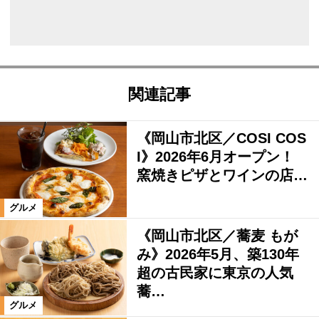
関連記事
《岡山市北区／COSI COS
I》2026年6月オープン！
窯焼きピザとワインの店…
グルメ
《岡山市北区／蕎麦 もが
み》2026年5月、築130年
超の古民家に東京の人気
蕎…
グルメ