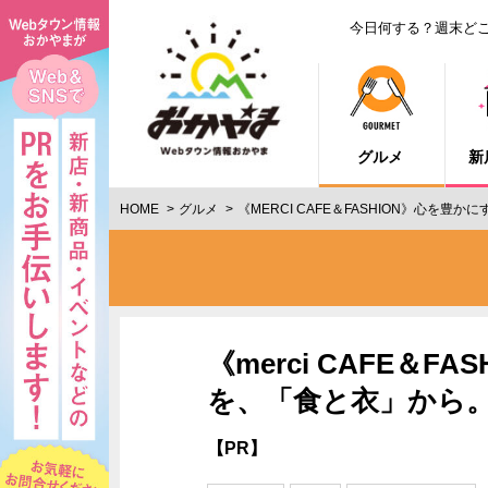
今日何する？週末ど
グルメ
新
HOME
グルメ
《MERCI CAFE＆FASHION》心を
《merci CAFE＆
を、「食と衣」から
【PR】