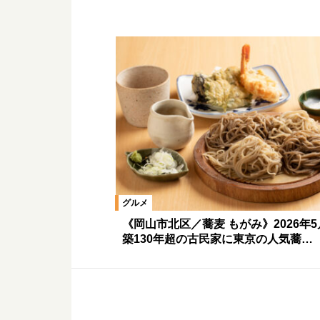
グルメ
《岡山市北区／蕎麦 もがみ》2026年
築130年超の古民家に東京の人気蕎…