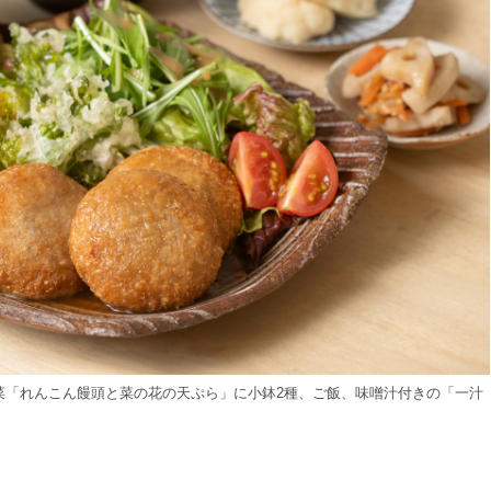
菜「れんこん饅頭と菜の花の天ぷら」に小鉢2種、ご飯、味噌汁付きの「一汁