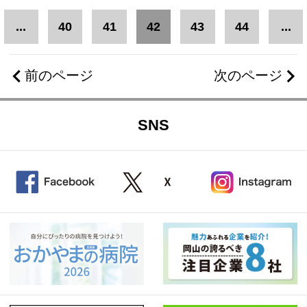
...
40
41
42
43
44
...
前のページ
次のページ
SNS