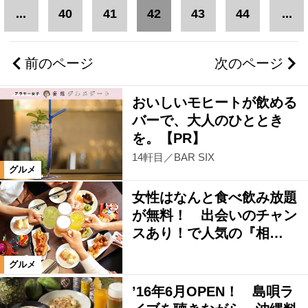
...
40
41
42
43
44
...
岡山市郊外
岡山市中心部
前のページ
次のページ
倉敷市中心部
倉敷市郊外・早島町
おいしいモヒートが飲める
井笠エリア
総社・吉備中央エリア
バーで、大人のひととき
を。【PR】
14軒目／BAR SIX
赤磐市エリア
玉野市エリア
グルメ
女性はなんと食べ飲み放題
東備エリア
高梁・新見・真庭エリア
が無料！ 出会いのチャン
スあり！で人気の『相…
津山・美作エリア
岡山県全域
グルメ
’16年6月OPEN！ 島唄ラ
岡山県外