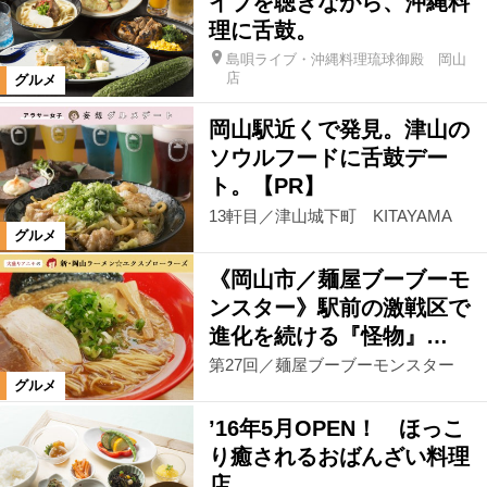
イブを聴きながら、沖縄料
理に舌鼓。
カテゴリ
島唄ライブ・沖縄料理琉球御殿 岡山
店
グルメ
洋食
アジア
和食
肉料理
岡山駅近くで発見。津山の
麺
パン
カフェ・スウィーツ
ソウルフードに舌鼓デー
ト。【PR】
13軒目／津山城下町 KITAYAMA
飲む
グルメ
《岡山市／麺屋ブーブーモ
ンスター》駅前の激戦区で
絞り込む
進化を続ける『怪物』…
第27回／麺屋ブーブーモンスター
グルメ
’16年5月OPEN！ ほっこ
り癒されるおばんざい料理
店。