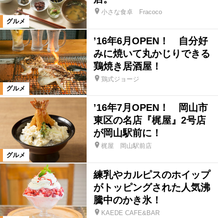
小さな食卓 Fracoco
グルメ
’16年6月OPEN！ 自分好
みに焼いて丸かじりできる
鶏焼き居酒屋！
鶏式ジョージ
グルメ
’16年7月OPEN！ 岡山市
東区の名店『梶屋』2号店
が岡山駅前に！
梶屋 岡山駅前店
グルメ
練乳やカルピスのホイップ
がトッピングされた人気沸
騰中のかき氷！
KAEDE CAFE&BAR