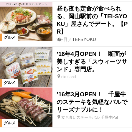
昼も夜も定食が食べられ
る、岡山駅前の「TEI-SYO
KU」屋さんでデート。【P
R】
グルメ
9軒目／TEI-SYOKU
’16年4月OPEN！ 断面が
美しすぎる「スウィーツサ
ンド」専門店。
nid sand
グルメ
’16年3月OPEN！ 千屋牛
のステーキを気軽なバルで
リーズナブルに！
立ち食いステーキバル 千屋牛Pal
グルメ