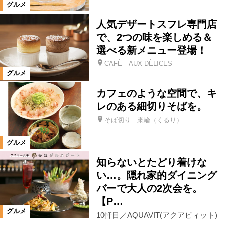
グルメ
人気デザートスフレ専門店
で、2つの味を楽しめる＆
選べる新メニュー登場！
CAFÈ AUX DÈLICES
グルメ
カフェのような空間で、キ
レのある細切りそばを。
そば切り 來輪（くるり）
グルメ
知らないとたどり着けな
い…。隠れ家的ダイニング
バーで大人の2次会を。
【P…
グルメ
10軒目／AQUAVIT(アクアビィット)