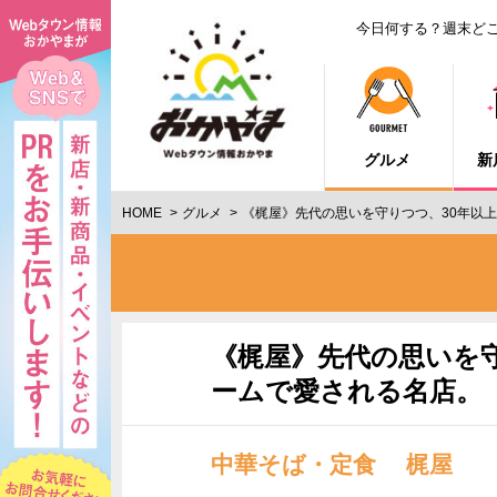
今日何する？週末ど
グルメ
新
HOME
グルメ
《梶屋》先代の思いを守りつつ、30年以
《梶屋》先代の思いを
ームで愛される名店。
中華そば・定食 梶屋