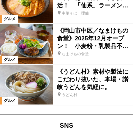
活！ 「仙系」ラーメン…
中華そば 理仙
グルメ
《岡山市中区／なまけもの
食堂》2025年12月オープ
ン！ 小麦粉・乳製品不…
なまけもの食堂
グルメ
《うどん村》素材や製法に
こだわり抜いた、本場・讃
岐うどんを気軽に。
うどん村
グルメ
SNS