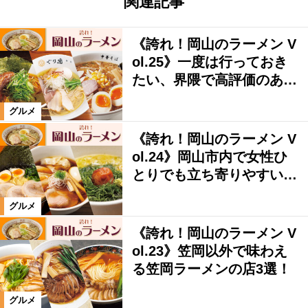
関連記事
《誇れ！岡山のラーメン V
ol.25》一度は行っておき
たい、界隈で高評価のあ…
グルメ
《誇れ！岡山のラーメン V
ol.24》岡山市内で女性ひ
とりでも立ち寄りやすい…
グルメ
《誇れ！岡山のラーメン V
ol.23》笠岡以外で味わえ
る笠岡ラーメンの店3選！
グルメ