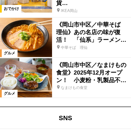
貨…
おでかけ
IKEA岡山
《岡山市中区／中華そば
理仙》あの名店の味が復
活！ 「仙系」ラーメン…
中華そば 理仙
グルメ
《岡山市中区／なまけもの
食堂》2025年12月オープ
ン！ 小麦粉・乳製品不…
なまけもの食堂
グルメ
SNS