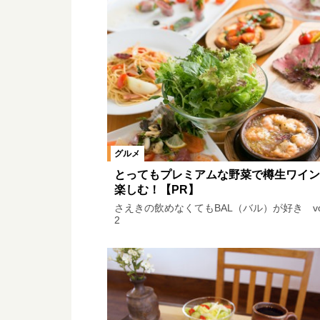
お祝いの専門店 ルリアンで悩みを解
Bon souvenir ～パリで紡いだ思い出
WELCOME TO HALLEWOOD 
マサヤ・カラースタジオのビューテ
グルメ
編集者にまかせてちょ～査団スペシ
とってもプレミアムな野菜で樽生ワイン
楽しむ！【PR】
キッズ＆パパ・ママの今月どこ行く
さえきの飲めなくてもBAL（バル）が好き vol
2
いいものハレマチ
せとうちものづ
岡山県 ホンマのとこどねぇなん？
記憶に残ったあの店。忘れられない