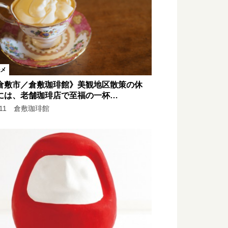
ズ
さん
！
和気に住みたい理由
メ
雑貨ぶらり散歩
倉敷市／倉敷珈琲館》美観地区散策の休
には、老舗珈琲店で至福の一杯…
l.11 倉敷珈琲館