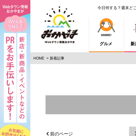
今日何する？週末ど
グルメ
新
HOME
新着記事
エリア
岡山市郊外
岡山市中心部
前のページ