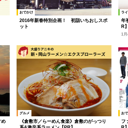
おでかけ
ライ
2016年新春特別企画！ 初詣いちおしスポ
年
ット
R
1
グルメ
おで
すめ
《倉敷市／らーめん食楽》倉敷のがっつり
フ
系&激辛系ラーメン【PR】
R