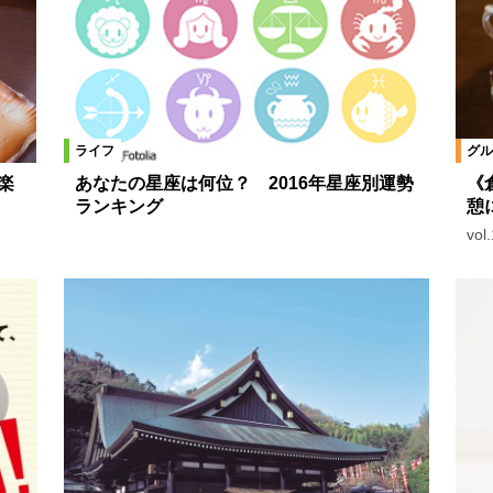
の満腹ランチ日記
大盛りアニキの新・岡山ラーメン☆エクスプローラー
飲めなくてもバルが好き
つまんない映画なんてない！
隣りのねこ
くて愉しい 道の駅直売所
福たび
編集者にまかせてちょ～査団！
ライフ
グル
65。
岡山ものづくり物語
ハレマチ特区365おすすめアイテム
楽
あなたの星座は何位？ 2016年星座別運勢
《
ランキング
憩
絞り込む
vo