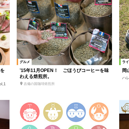
決！
子育て世代のお金の話
わたしスタイルを愉しむ by Life Desig
Start！2024
岡山芸術創造劇場 ハレノワ ～カウントダウン♪ 千日
～ハレウッドへようこそ～
BODY DESIGN PROJECT
ハンドメイドジュ
ィコラム
大切な想いをつむぐジュエリーストーリー
岡山グルめぐり
グルメ
ライ
ャル
あのパンのとりこseason2
福武孝之館長の映画NA・NI・MI・R
を
’15年11月OPEN！ ごほうびコーヒーを味
岡
わえる焙煎所。
？
ファジ☆カジＯＫＡＹＡＭＡ
岡山魅力再発見!!
子どもたちに
ハレ
,1
吉備の国珈琲焙煎所
くりSTORY
岡山から夢を追うアスリートを応援！ 夢人
GO！
あの頃、あの味、あのお店。
あのパンのとりこ
はじめての岡
あのひと皿。
カフェライターnanの岡山カフェ日和