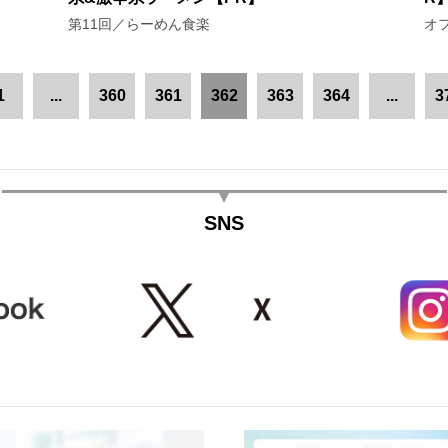
第11回／らーめん食楽
オフ
1
...
360
361
362
363
364
...
3
SNS