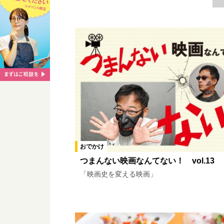
津山・美作エリア
総社・吉備中
ジャンル
フリー記事
スポット記事
カテゴリ
グルメ
洋食
アジア
和
おでかけ
自然
娯楽施設
おでかけ
スペシャル
スナップ
イン
つまんない映画なんてない！ vol.13
「映画史を変える映画」
連載一覧
探して！ランチ
イオンモール岡
TJおかやまサークル
愛すべき岡