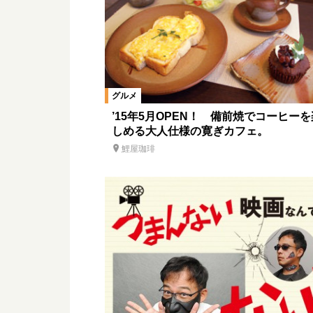
はらぺこサラリーマン・ハマちゃん
アラサー女子 妄想グルメデート
マルシェに出かけよう！
おいし
グルメ
暮らしのいいモノ探し。ハレマチ特区3
’15年5月OPEN！ 備前焼でコーヒーを
しめる大人仕様の寛ぎカフェ。
鯉屋珈琲