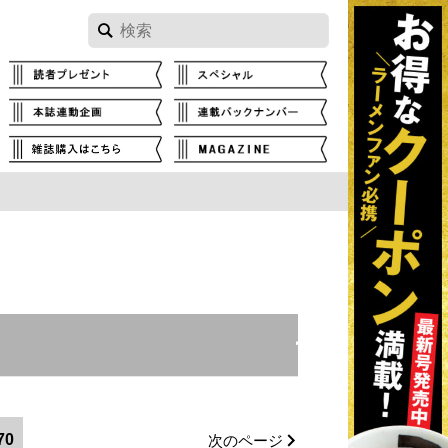
閉じる
笠エリア
東備エリア
70
次のページ