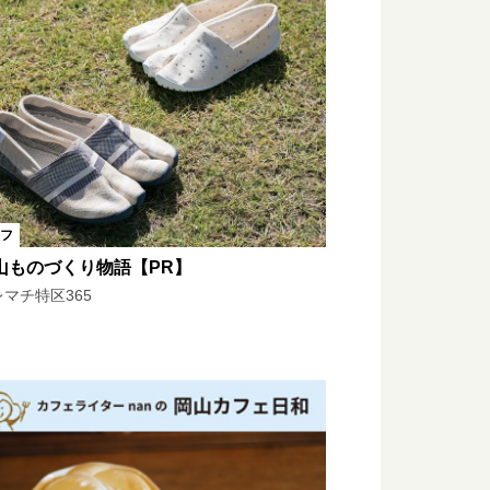
n KABAYA
前から
エリーに恋して
フ
U？
独断の3選！
山ものづくり物語【PR】
夢を！
マチ特区365
街
ドライブ日和
山グルメ
TJクロニクル