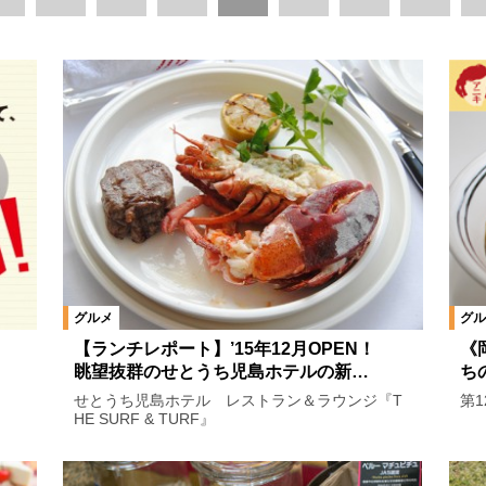
央エリア
赤磐市エリア
玉野市エリア
岡山県全域
岡山県
イベント記事
連載
食
肉料理
麺
パン
カフェ・スウィーツ
飲む
イベ
街歩き
遠出
ライフ
ファッション
ショッピング
生
グルメ
グル
タビュー
告知
本誌連動企画
【ランチレポート】’15年12月OPEN！
《
眺望抜群のせとうち児島ホテルの新…
ち
せとうち児島ホテル レストラン＆ラウンジ『T
第
HE SURF & TURF』
山の推しグルメ
『岡山ラーメン本』編集長が厳選！
岡山でランチ
山弁！
人生半分！ 大人のお悩みシェア
駅近グルメさんぽ