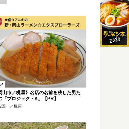
外
ント
イベント
活
スクール
メ
岡山市／梶屋》名店の名前を残した男た
の「プロジェクトK」【PR】
12回 ／梶屋
どこ行く？