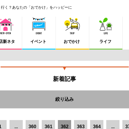
こ行く？あなたの「おでかけ」をハッピーに
店新ネタ
イベント
おでかけ
ライフ
新着記事
絞り込み
倉敷市中心部
倉敷市郊外・早島町
高梁・新見・真庭エリア
井
1
...
360
361
362
363
364
...
3