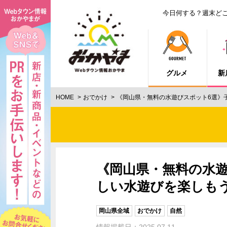
今日何する？週末ど
グルメ
新
HOME
おでかけ
《岡山県・無料の水遊びスポット6選》
《岡山県・無料の水
しい水遊びを楽しもう
岡山県全域
おでかけ
自然