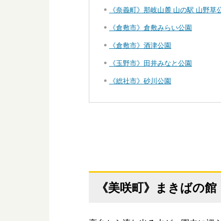
《奈義町》那岐山麓 山の駅 山野草
《倉敷市》倉敷みらい公園
《倉敷市》酒津公園
《玉野市》田井みなと公園
《総社市》砂川公園
《美咲町》まきばの館