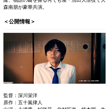
隆、物語の鍵を握る何でも屋・沼田大悟役で大
森南朋が豪華共演。
＜公開情報＞
監督：深川栄洋
原作：五十嵐律人