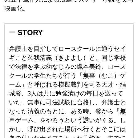
映画化。
STORY
弁護士を目指してロースクールに通うセイ
ギこと久我清義（きよよし）と、同じ学校
で法律を学ぶ幼なじみの織本美鈴、ロース
クールの学生たちが行う「無辜（むこ）ゲ
ーム」と呼ばれる模擬裁判を司る天才・結
城馨、3人は共に勉強漬けの毎日を送って
いた。無事に司法試験に合格し、弁護士と
なった清義のもとに、ある時、馨から「無
辜ゲーム」をやろうという誘いがくる。し
かし、呼び出された場所へ行くとそこには