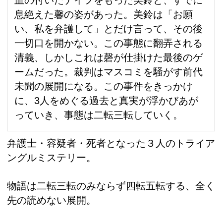
血の付いたナイフをもった美鈴と、すでに
息絶えた馨の姿があった。美鈴は「お願
い、私を弁護して」とだけ言って、その後
一切口を開かない。この事態に翻弄される
清義、しかしこれは磬が仕掛けた最後のゲ
ームだった。裁判はマスコミを騒がす前代
未聞の展開になる。この事件をきっかけ
に、3人をめぐる過去と真実が浮かびあが
っていき、事態は二転三転していく。
弁護士・容疑者・死者となった３人のトライア
ングルミステリー。
物語は二転三転のみならず四転五転する、全く
先の読めない展開。