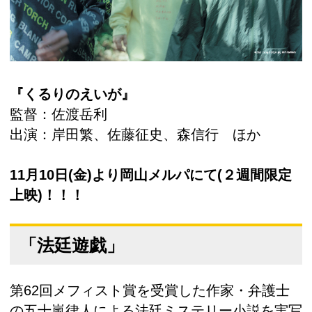
『くるりのえいが』
監督：佐渡岳利
出演：岸田繁、佐藤征史、森信行 ほか
11月10日(金)より岡山メルパにて(２週間限定
上映)！！！
「法廷遊戯」
第62回メフィスト賞を受賞した作家・弁護士
の五十嵐律人による法廷ミステリー小説を実写