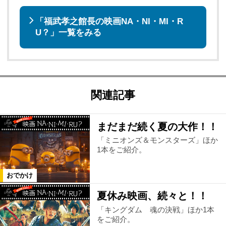
「福武孝之館長の映画NA・NI・MI・R
U？」一覧をみる
関連記事
まだまだ続く夏の大作！！
「ミニオンズ＆モンスターズ」ほか
1本をご紹介。
おでかけ
夏休み映画、続々と！！
「キングダム 魂の決戦」ほか1本
をご紹介。