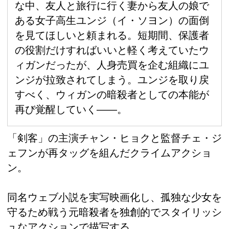
な中、友人と旅行に行く妻から友人の娘で
ある女子高生ユンジ（イ・ソヨン）の面倒
を見てほしいと頼まれる。短期間、保護者
の役割だけすればいいと軽く考えていたウ
ィガンだったが、人身売買を企む組織にユ
ンジが拉致されてしまう。ユンジを取り戻
すべく、ウィガンの暗殺者としての本能が
再び覚醒していく――。
「剣客」の主演チャン・ヒョクと監督チェ・ジ
ェフンが再タッグを組んだクライムアクショ
ン。
同名ウェブ小説を実写映画化し、孤独な少女を
守るため戦う元暗殺者を独創的でスタイリッシ
ュなアクションで描写する。