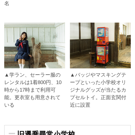
名
▲学ラン、セーラー服の
▲バッジやマスキングテ
レンタルは1着800円、10
ープといった小学校オリ
時から17時まで利用可
ジナルグッズが当たるカ
能。更衣室も用意されて
プセルトイ。正面玄関付
いる
近に設置
旧遷喬尋常小学校