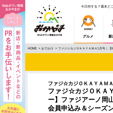
今日何する？週末ど
グルメ
新
HOME
おでかけ
ファジ☆カジＯＫＡＹＡＭＡ1月号｜【
ファジ☆カジＯＫＡＹＡＭ
ファジ☆カジＯＫＡ
ー】ファジアーノ岡山 
会員申込み＆シーズ