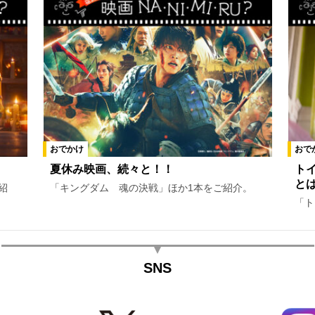
おでかけ
おで
夏休み映画、続々と！！
ト
と
紹
「キングダム 魂の決戦」ほか1本をご紹介。
「ト
SNS