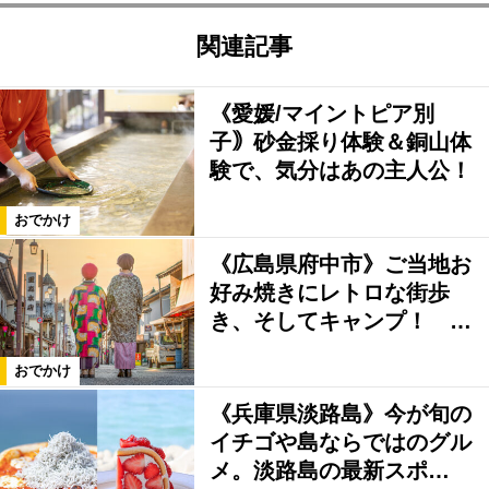
関連記事
《愛媛/マイントピア別
子｠砂金採り体験＆銅山体
験で、気分はあの主人公！
おでかけ
《広島県府中市》ご当地お
好み焼きにレトロな街歩
き、そしてキャンプ！ …
おでかけ
《兵庫県淡路島》今が旬の
イチゴや島ならではのグル
メ。淡路島の最新スポ…