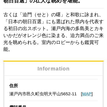
朝日百選」の壮大な眺めを堪能。
古くは「迫門（せと）の曙」と和歌に詠まれ、
「日本の朝日百選」にも選ばれた県内を代表す
る初日の出スポット。瀬戸内海の多島美とカキ
いかだがオレンジ色に染まる、迫力満点のご来
光を眺められる。室内のロビーからも鑑賞可
能。
Information
住所
瀬戸内市邑久町虫明大平山5652-11 [
MAP
]