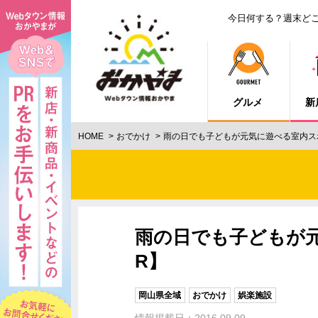
今日何する？週末ど
グルメ
新
HOME
おでかけ
雨の日でも子どもが元気に遊べる室内ス
雨の日でも子どもが元
R】
岡山県全域
おでかけ
娯楽施設