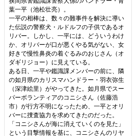
狭間県警鑑識課警察犬係のハンドラー・青
葉一平（池松壮亮）。
一平の相棒は、数々の難事件を解決に導い
た伝説の警察犬・ルドルフの子供であるオ
リバー。しかし、一平には、どういうわけ
か、オリバーが口が悪くやる気がない、女
好きで慢性鼻炎の着ぐるみのおじさん（オ
ダギリジョー）に見えている。
ある日、一平や鑑識課メンバーの前に、隣
の如月県のカリスマハンドラー・羽衣弥生
（深津絵里）がやってきた。如月県でスー
パーボランティアのコニシさん（佐藤浩
市）が行方不明になったため、一平とオリ
バーに捜査協力を求めてきたのだった。
「コニシさんが海に消えていくのを見た」
という目撃情報を基に、コニシさんのリヤ