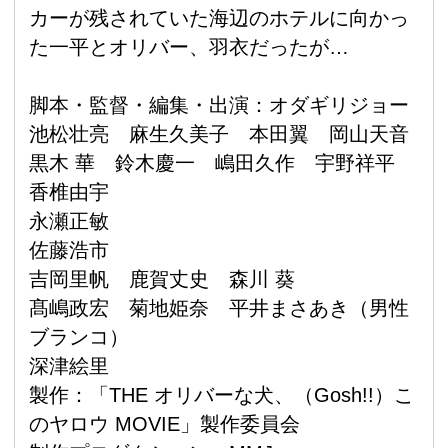
カーが残されていた海辺のホテルに向かっ
た一平とオリバー、羽衣だったが…
脚本・監督・編集・出演：オダギリジョー
池松壮亮 麻生久美子 本田翼 岡山天音
黒木 華 鈴木慶一 嶋田久作 宇野祥平
香椎由宇
永瀬正敏
佐藤浩市
吉岡里帆 鹿賀丈史 森川 葵
髙嶋政宏 菊地姫奈 平井まさあき（男性
ブランコ）
深津絵里
製作：「THE オリバーな犬、（Gosh!!）こ
のヤロウ MOVIE」製作委員会