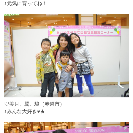
♪元気に育ってね！
♡美月、翼、駿（赤磐市）
♪みんな大好き♥★