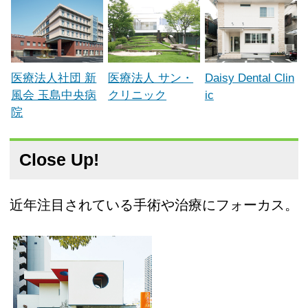
医療法人社団 新
医療法人 サン・
Daisy Dental Clin
風会 玉島中央病
クリニック
ic
院
Close Up!
近年注目されている手術や治療にフォーカス。