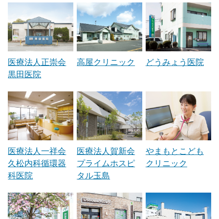
医療法人正崇会
高屋クリニック
どうみょう医院
黒田医院
医療法人一祥会
医療法人賀新会
やまもとこども
久松内科循環器
プライムホスピ
クリニック
科医院
タル玉島