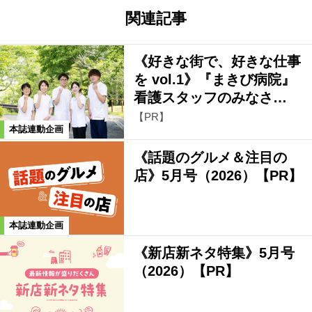
関連記事
《好きな街で、好きな仕事
を vol.1》『まきび病院』
看護スタッフのみなさ…
【PR】
本誌連動企画
《話題のグルメ＆注目の
店》5月号（2026）【PR】
本誌連動企画
《新店新ネタ特集》5月号
（2026）【PR】