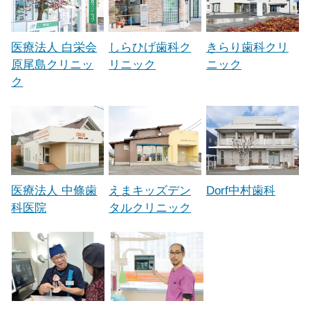
医療法人 白栄会
しらひげ歯科ク
きらり歯科クリ
原尾島クリニッ
リニック
ニック
ク
医療法人 中條歯
えまキッズデン
Dorf中村歯科
科医院
タルクリニック