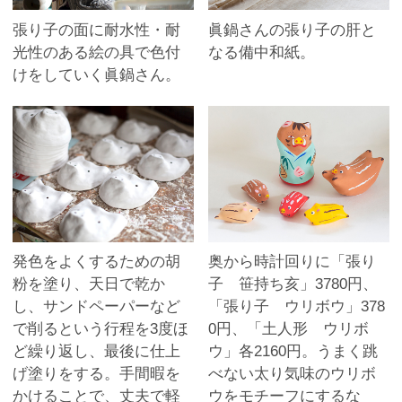
張り子の面に耐水性・耐
眞鍋さんの張り子の肝と
光性のある絵の具で色付
なる備中和紙。
けをしていく眞鍋さん。
発色をよくするための胡
奥から時計回りに「張り
粉を塗り、天日で乾か
子 笹持ち亥」3780円、
し、サンドペーパーなど
「張り子 ウリボウ」378
で削るという行程を3度ほ
0円、「土人形 ウリボ
ど繰り返し、最後に仕上
ウ」各2160円。うまく跳
げ塗りをする。手間暇を
べない太り気味のウリボ
かけることで、丈夫で軽
ウをモチーフにするな