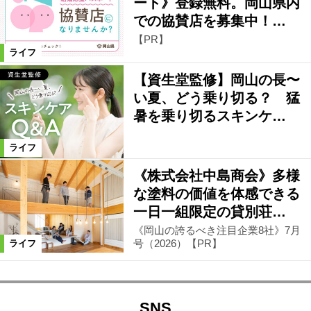
ート》登録無料。岡山県内
での協賛店を募集中！…
【PR】
ライフ
【資生堂監修】岡山の長〜
い夏、どう乗り切る？ 猛
暑を乗り切るスキンケ…
ライフ
《株式会社中島商会》多様
な塗料の価値を体感できる
一日一組限定の貸別荘…
《岡山の誇るべき注目企業8社》7月
号（2026）【PR】
ライフ
SNS