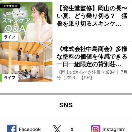
【資生堂監修】岡山の長〜
い夏、どう乗り切る？ 猛
暑を乗り切るスキンケ…
ライフ
《株式会社中島商会》多様
な塗料の価値を体感できる
一日一組限定の貸別荘…
《岡山の誇るべき注目企業8社》7月
号（2026）【PR】
ライフ
SNS