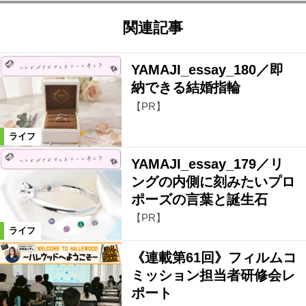
関連記事
YAMAJI_essay_180／即
納できる結婚指輪
【PR】
ライフ
YAMAJI_essay_179／リ
ングの内側に刻みたいプロ
ポーズの言葉と誕生石
【PR】
ライフ
《連載第61回》フィルムコ
ミッション担当者研修会レ
ポート