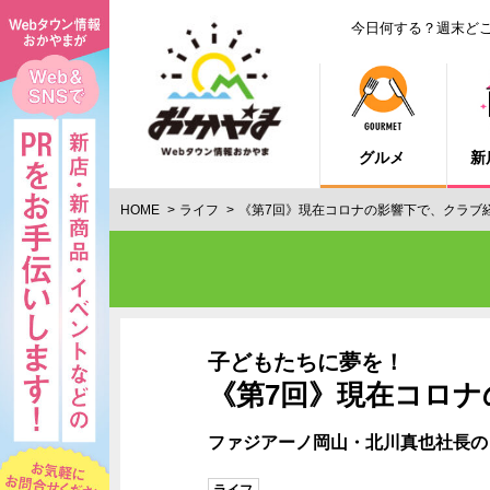
今日何する？週末ど
グルメ
新
HOME
ライフ
《第7回》現在コロナの影響下で、クラブ
子どもたちに夢を！
《第7回》現在コロ
ファジアーノ岡山・北川真也社長の