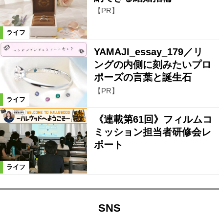
【PR】
ライフ
YAMAJI_essay_179／リ
ングの内側に刻みたいプロ
ポーズの言葉と誕生石
【PR】
ライフ
《連載第61回》フィルムコ
ミッション担当者研修会レ
ポート
ライフ
SNS