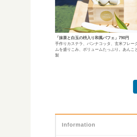
「抹茶と白玉の枡入り和風パフェ」790円
手作りカステラ、パンナコッタ、玄米フレー
ムを盛りこみ、ボリュームたっぷり。あんこ
製
Information