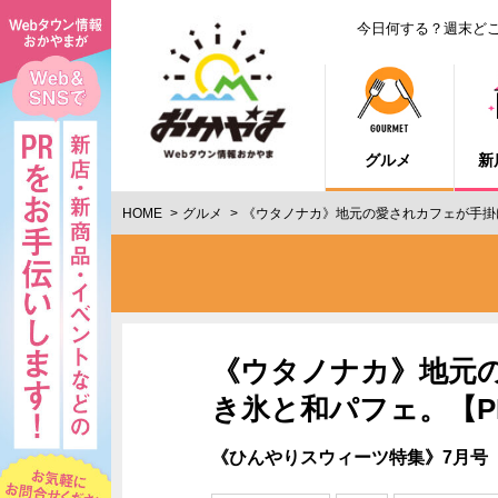
今日何する？週末ど
グルメ
新
HOME
グルメ
《ウタノナカ》地元の愛されカフェが手掛
《ウタノナカ》地元
き氷と和パフェ。【P
《ひんやりスウィーツ特集》7月号（2