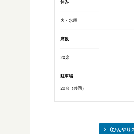
休み
火・水曜
席数
20席
駐車場
20台（共同）
《ひんやりス