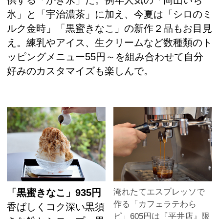
氷」と「宇治濃茶」に加え、今夏は「シロのミ
ルク金時」「黒蜜きなこ」の新作２品もお目見
え。練乳やアイス、生クリームなど数種類のト
ッピングメニュー55円～を組み合わせて自分
好みのカスタマイズも楽しんで。
「黒蜜きなこ」935円
淹れたてエスプレッソで
作る「カフェラテわら
香ばしくコク深い黒須
ピ」605円は『平井店』限