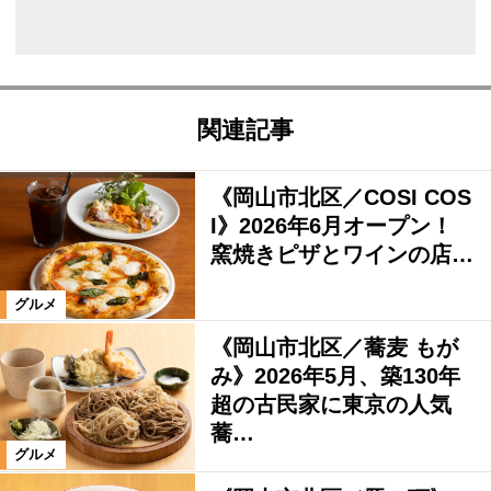
関連記事
《岡山市北区／COSI COS
I》2026年6月オープン！
窯焼きピザとワインの店…
グルメ
《岡山市北区／蕎麦 もが
み》2026年5月、築130年
超の古民家に東京の人気
蕎…
グルメ