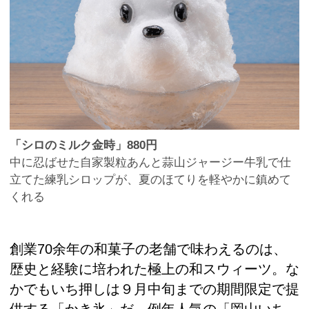
「シロのミルク金時」880円
中に忍ばせた自家製粒あんと蒜山ジャージー牛乳で仕
立てた練乳シロップが、夏のほてりを軽やかに鎮めて
くれる
創業70余年の和菓子の老舗で味わえるのは、
歴史と経験に培われた極上の和スウィーツ。な
かでもいち押しは９月中旬までの期間限定で提
供する「かき氷」だ。例年人気の「岡山いち